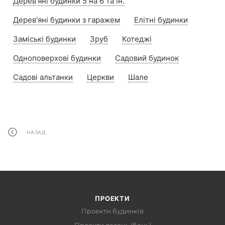
Дерев'яні будинки 5 на 6 та ін.
Дерев'яні будинки з гаражем
Елітні будинки
Заміські будинки
Зруб
Котеджі
Одноповерхові будинки
Садовий будинок
Садові альтанки
Церкви
Шале
НАЗАД
ПРОЕКТИ
Проекти будинків