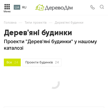
UA
RU
—
—
Головна
Типи проектів
Дерев'яні будинки
Дерев'яні будинки
Проекти "Дерев'яні будинки" у нашому
каталозі
Все
24
Проекти будинків
24