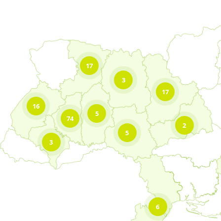
17
3
17
16
5
74
2
5
3
6