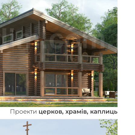
ПЕРЕГЛЯНУТИ
Проекти
церков, храмів, каплиць