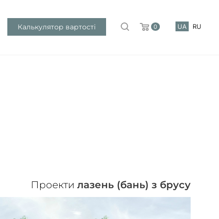
Калькулятор вартості
UA
RU
0
Проекти
лазень (бань) з брусу