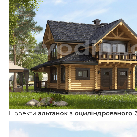
ПЕРЕГЛЯНУТИ
Проекти
альтанок з оциліндрованого 