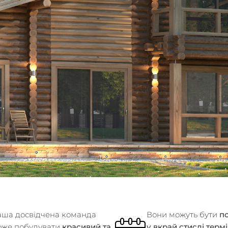
ша досвідчена команда
Вони можуть бути
п
оже побудувати
красивий та
у вкрай стислі терм