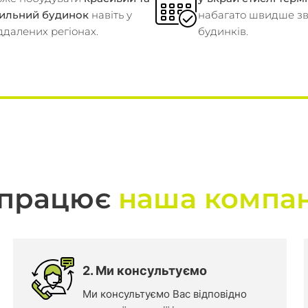
тильний будинок
навіть у
набагато швидше з
ддалених регіонах.
будинків.
 працює
наша компан
2. Ми консультуємо
Ми консультуємо Вас відповідно