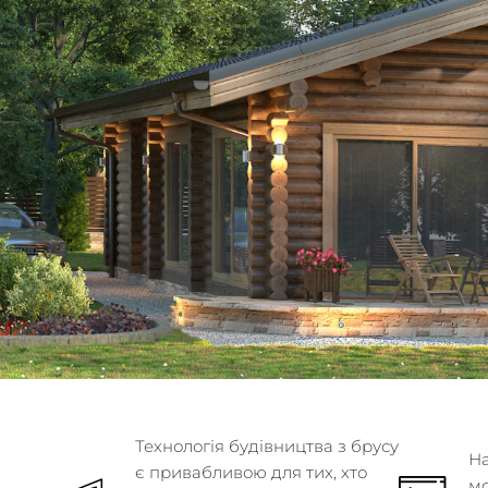
Технологія будівництва з брусу
На
є привабливою для тих, хто
м