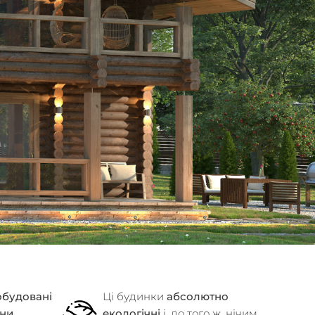
обудовані
Ці будинки
абсолютно
іни
,
екологічні
і, до того ж, нічим