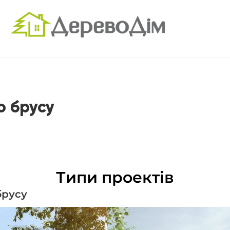
о брусу
Типи проектів
брусу