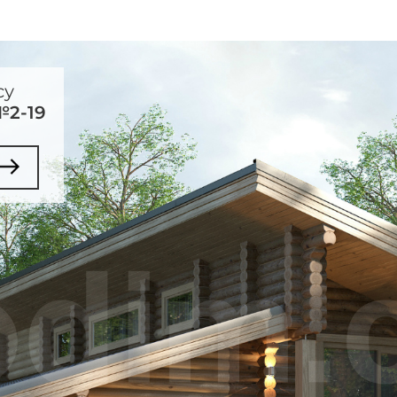
су
№2-19