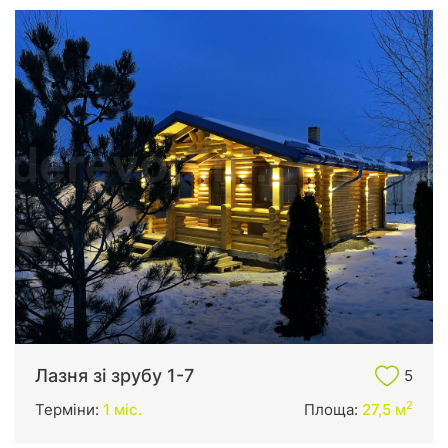
Лазня зі зрубу 1-7
5
2
Терміни:
1 міс.
Площа:
27,5 м