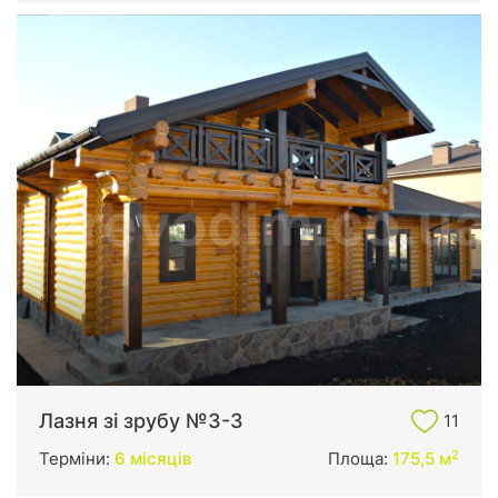
Лазня зі зрубу №3-3
11
2
Терміни:
6 місяців
Площа:
175,5 м