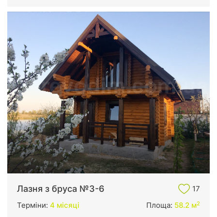
Лазня з бруса №3-6
17
2
Терміни:
4 місяці
Площа:
58.2 м