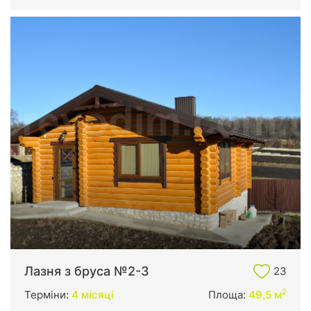
Лазня з бруса №2-3
23
2
Терміни:
4 місяці
Площа:
49,5 м