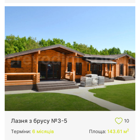
Лазня з брусу №3-5
10
2
Терміни:
6 місяців
Площа:
143.61 м