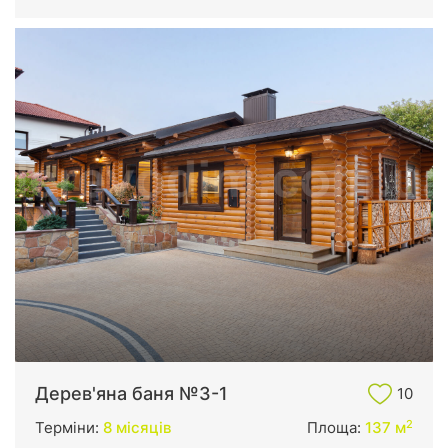
Дерев'яна баня №3-1
10
2
Терміни:
8 місяців
Площа:
137 м