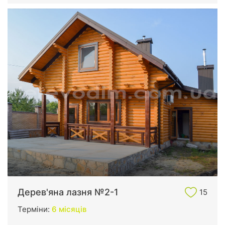
Дерев'яна лазня №2-1
15
Терміни:
6 місяців