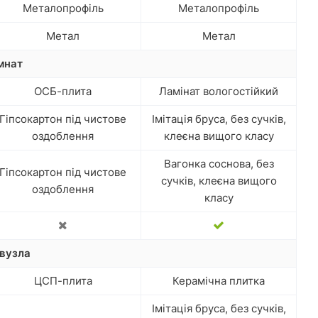
Металопрофіль
Металопрофіль
Метал
Метал
мнат
ОСБ-плита
Ламінат вологостійкий
Гіпсокартон під чистове
Імітація бруса, без сучків,
оздоблення
клеєна вищого класу
Вагонка соснова, без
Гіпсокартон під чистове
сучків, клеєна вищого
оздоблення
класу
вузла
ЦСП-плита
Керамічна плитка
Імітація бруса, без сучків,