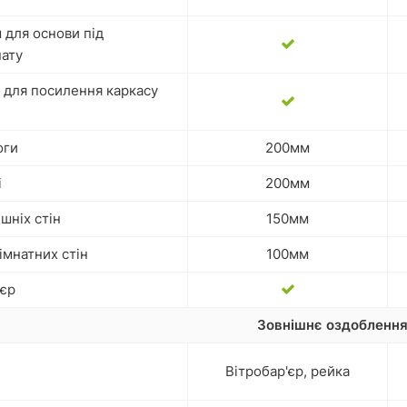
 для основи під
нату
 для посилення каркасу
оги
200мм
і
200мм
шніх стін
150мм
імнатних стін
100мм
'єр
Зовнішнє оздобленн
Вітробар'єр, рейка