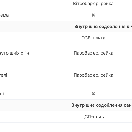
Вітробар'єр, рейка
тема
Внутрішнє оздоблення кі
ОСБ-плита
утрішніх стін
Паробар'єр, рейка
елі
Паробар'єр, рейка
ні
Внутрішнє оздоблення сан
ЦСП-плита