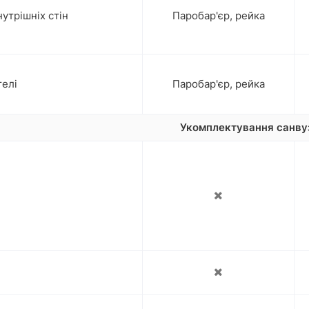
утрішніх стін
Паробар'єр, рейка
елі
Паробар'єр, рейка
Укомплектування санву