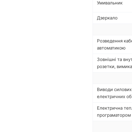
Умивальник
Дзеркало
Розведення кабе
автоматикою
Зовнішні та вну
розетки, вимика
Виводи силових
електричних обі
Електрична тепл
програматором 