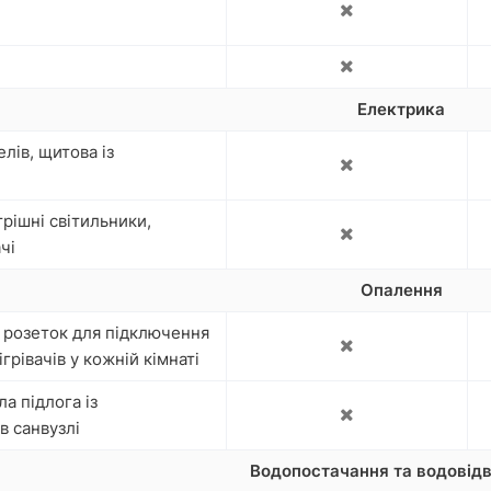
Електрика
лів, щитова із
трішні світильники,
чі
Опалення
 розеток для підключення
грівачів у кожній кімнаті
а підлога із
в санвузлі
Водопостачання та водовід