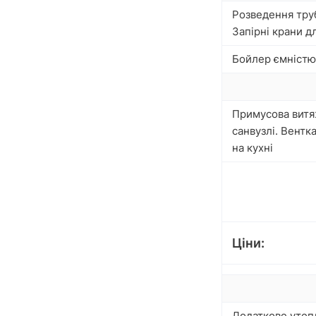
Розведення тру
Запірні крани д
Бойлер ємністю
Примусова витя
санвузлі. Вентк
на кухні
Ціни:
Додаткове утепл