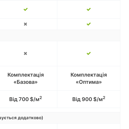
Комплектація
Комплектація
«Базова»
«Оптима»
2
2
Від 700 $/м
Від 900 $/м
овується додатково)