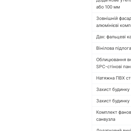
або 100 мм
Зовнішній фасад
алюмінієві комп
Дах: фальцеві 
Вінілова підлога
Облицювання вну
SPC-стінові пан
Натяжна ПВХ ст
Захист будинку 
Захист будинку 
Комплект фаново
санвузла
Додатковий вих