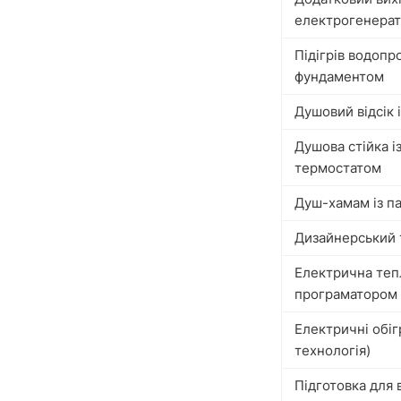
електрогенера
Підігрів водопр
фундаментом
Душовий відсік 
Душова стійка і
термостатом
Душ-хамам із п
Дизайнерський 
Електрична тепл
програматором 
Електричні обіг
технологія)
Підготовка для 