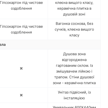
Гіпсокартон під чистове
клеєна вищого класу,
оздоблення
керамічна плитка в
душовій зоні
Вагонка соснова, без
Гіпсокартон під чистове
сучків, клеєна вищого
оздоблення
класу
зла
Душова зона
відгороджена
гартованим склом. Із
змішувачем лійкою і
трапом. Стіни душової
зони - керамічна плитка
Унітаз підвісний, із
інсталяцією
Умивальник 600Х440мм