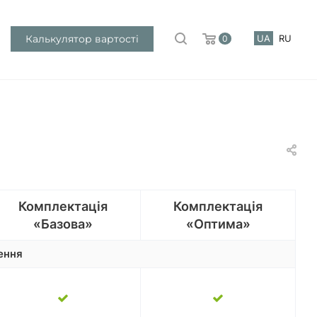
Калькулятор вартості
UA
RU
0
Комплектація
Комплектація
«Базова»
«Оптима»
ення