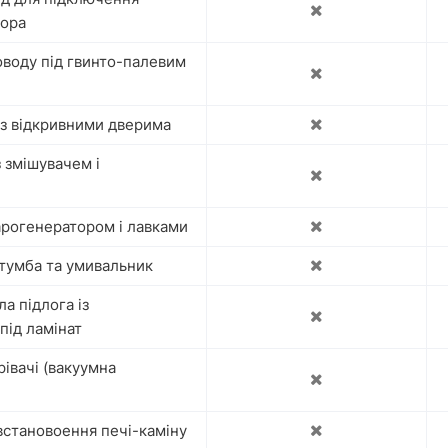
тора
оводу під гвинто-палевим
із відкривними дверима
з змішувачем і
арогенератором і лавками
тумба та умивальник
а підлога із
під ламінат
рівачі (вакуумна
встановоення печі-каміну