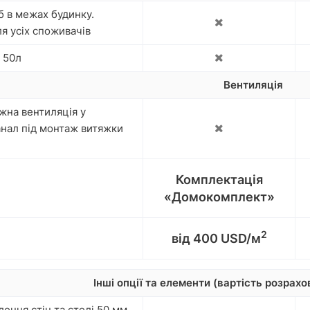
б в межах будинку.
ля усіх споживачів
 50л
Вентиляція
жна вентиляція у
анал під монтаж витяжки
Комплектація
«Домокомплект»
2
від 400 USD/м
Інші опції та елементи (вартість розрах
ення стін та стелі 50 мм