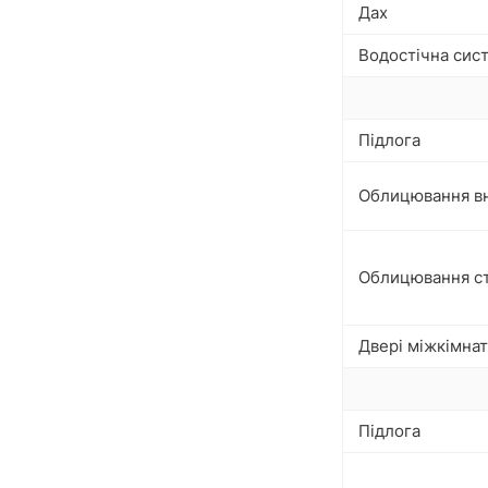
Дах
Водостічна сис
Підлога
Облицювання вн
Облицювання ст
Двері міжкімнат
Підлога