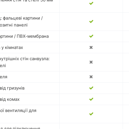
: фальцеві картини /
озитні панелі
картини / ПВХ-мембрана
 у кімнатах
трішніх стін санвузла:
елі
еля
від гризунів
від комах
ї вентиляції для
ід для підключення