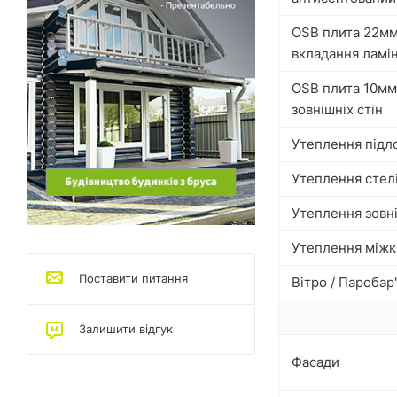
OSB плита 22мм
вкладання ламі
OSB плита 10мм
зовнішніх стін
Утеплення підл
Утеплення стел
Утеплення зовні
Утеплення міжк
Поставити питання
Вітро / Паробар
Залишити відгук
Фасади