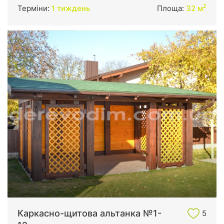
2
Терміни:
1 тиждень
Площа:
32 м
Каркасно-щитова альтанка №1-
5