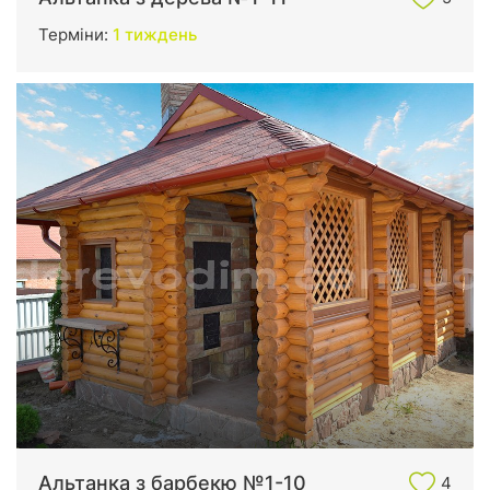
Терміни:
1 тиждень
Альтанка з барбекю №1-10
4