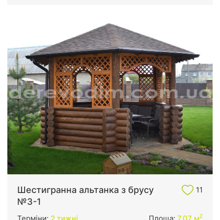
Шестигранна альтанка з брусу
11
№3-1
2
Терміни:
2 тижні
Площа:
7.07 м