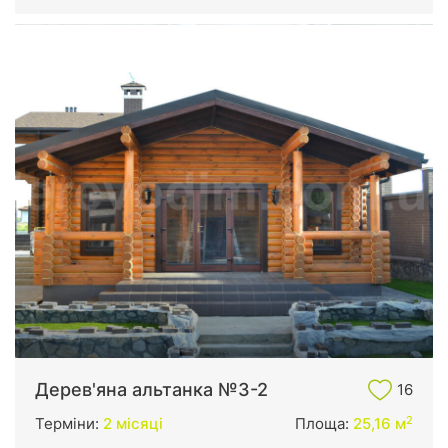
Дерев'яна альтанка №3-2
16
2
Терміни:
2 місяці
Площа:
25,16 м