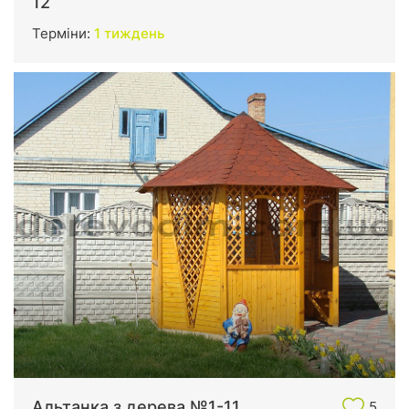
12
Терміни:
1 тиждень
Альтанка з дерева №1-11
5