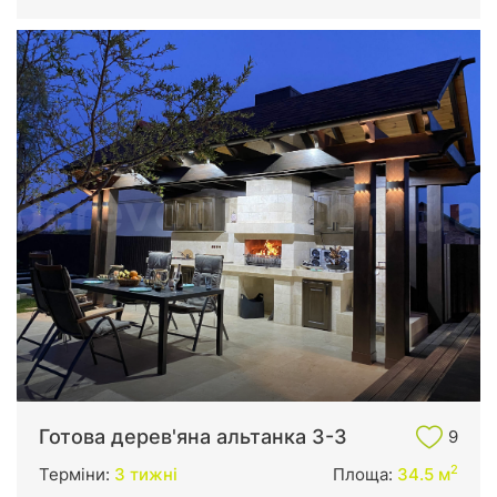
Готова дерев'яна альтанка 3-3
9
2
Терміни:
3 тижні
Площа:
34.5 м