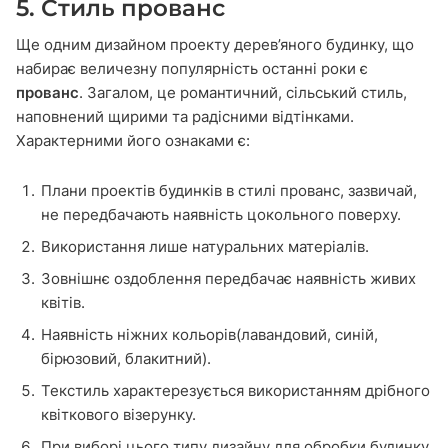
5. Стиль прованс
Ще одним дизайном проекту дерев’яного будинку, що
набирає величезну популярність останні роки є
прованс
. Загалом, це романтичний, сільський стиль,
наповнений щирими та радісними відтінками.
Характерними його ознаками є:
Плани проектів будинків в стилі прованс, зазвичай,
не передбачають наявність цокольного поверху.
Використання лише натуральних матеріалів.
Зовнішнє оздоблення передбачає наявність живих
квітів.
Наявність ніжних кольорів(лавандовий, синій,
бірюзовий, блакитний).
Текстиль характерезується використанням дрібного
квіткового візерунку.
При виборі цього типу дизайну для обробки будинку,