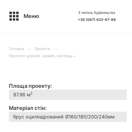
З питань будівництва
Меню
+38 (067) 623-67-89
—
—
Головна
Проекти
Проекти церков, храмів, каплиць
Площа проекту:
2
87.96 м
Матеріал стін:
брус оциліндрований Ø160/180/200/240мм