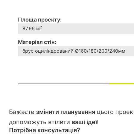
Площа проекту:
2
87.96 м
Матеріал стін:
брус оциліндрований Ø160/180/200/240мм
Бажаєте
змінити планування
цього проект
допоможуть втілити
ваші ідеї
!
Потрібна консультація?