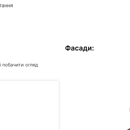
тання
Фасади:
б побачити огляд