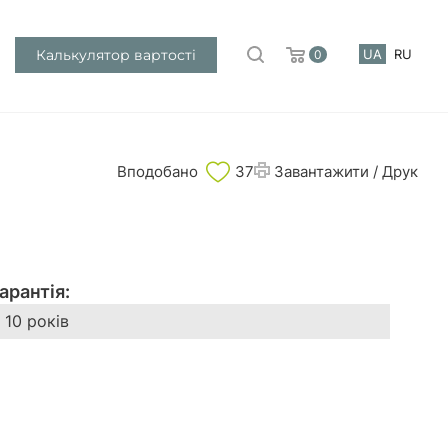
Калькулятор вартості
UA
RU
0
Завантажити / Друк
Вподобано
37
арантія:
10 років