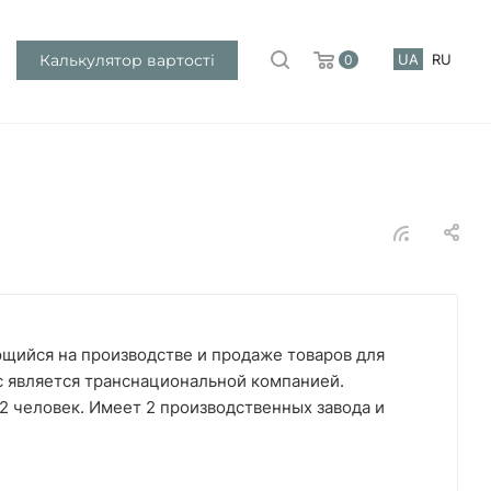
Калькулятор вартості
UA
RU
0
щийся на производстве и продаже товаров для
ас является транснациональной компанией.
62 человек. Имеет 2 производственных завода и