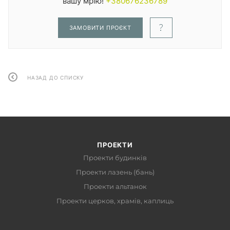
вашу мрію!
+380676236789
ЗАМОВИТИ ПРОЄКТ
НАЗАД ДО СПИСКУ
ПРОЕКТИ
Проекти будинків
Проекти лазень (бань)
Проекти альтанок
Проекти церков, храмів, каплиць