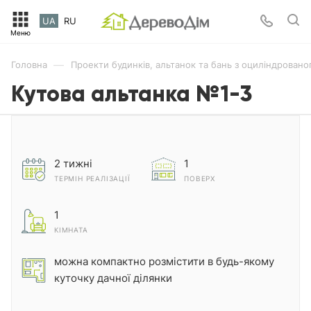
UA
RU
—
Головна
Проекти будинків, альтанок та бань з оциліндровано
Кутова альтанка №1-3
2 тижні
1
ТЕРМІН РЕАЛІЗАЦІЇ
ПОВЕРХ
1
КІМНАТА
можна компактно розмістити в будь-якому
куточку дачної ділянки