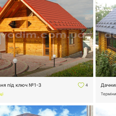
аня під ключ №1-3
Дачни
4
ці
Термін