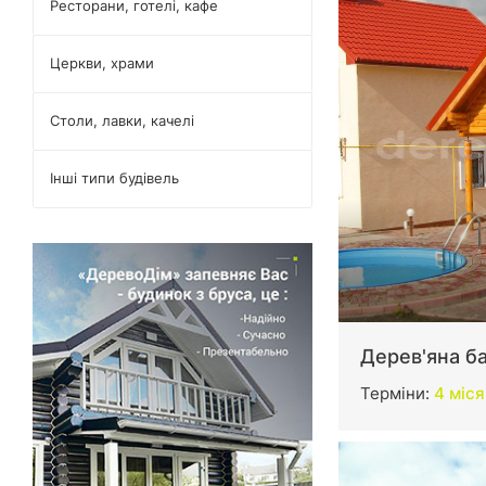
Ресторани, готелі, кафе
Церкви, храми
Столи, лавки, качелі
Інші типи будівель
Дерев'яна б
Терміни:
4 міся