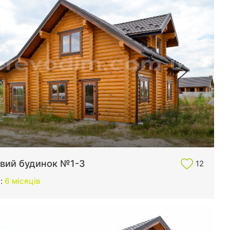
вий будинок №1-3
12
и:
6 місяців