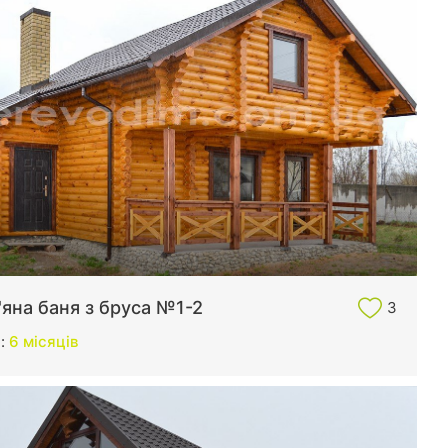
яна баня з бруса №1-2
3
и:
6 місяців