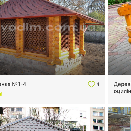
анка №1-4
Дерев'
4
оцилі
і