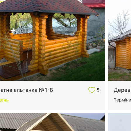
ратна альтанка №1-8
Дерев'
5
день
Термін