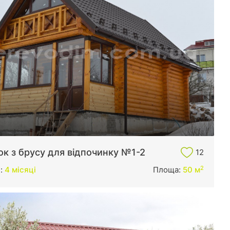
к з брусу для відпочинку №1-2
12
2
и:
4 місяці
Площа:
50 м