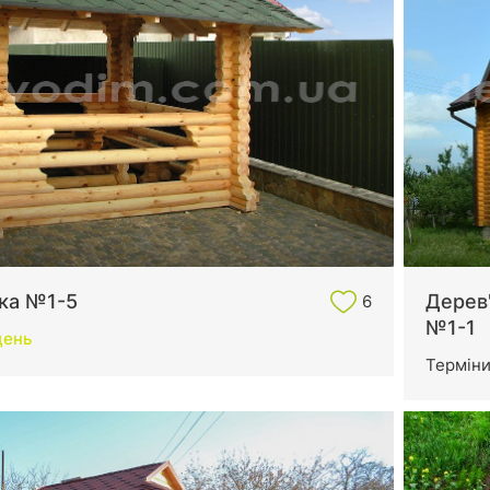
нка №1-5
Дерев
6
№1-1
день
Термін