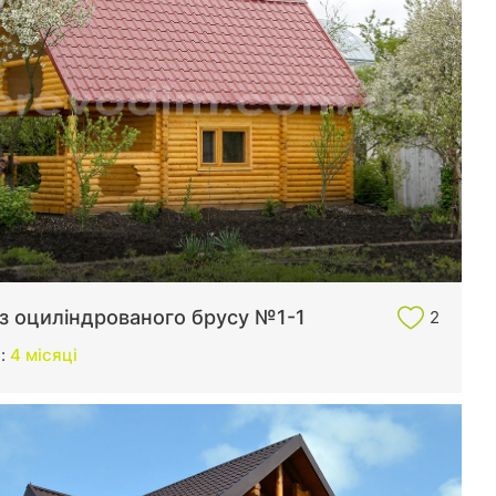
 з оциліндрованого брусу №1-1
2
и:
4 місяці