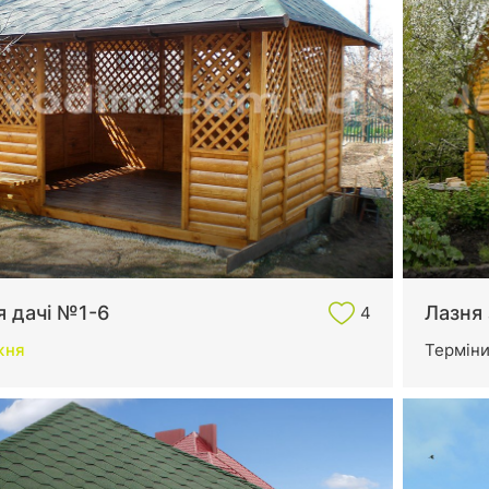
я дачі №1-6
Лазня
4
жня
Термін