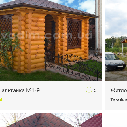
 альтанка №1-9
Житло
5
і
Термін