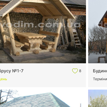
 брусу №1-7
Будино
8
день
Термін