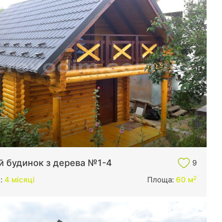
й будинок з дерева №1-4
9
2
и:
4 місяці
Площа:
60 м