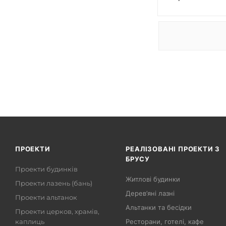
ПРОЕКТИ
РЕАЛІЗОВАНІ ПРОЕКТИ З
БРУСУ
Проекти будинків
Житлові будинки
Проекти лазень (бань)
Дерев’яні лазні
Проекти альтанок
Альтанки та бесідки
Проекти церков, храмів,
каплиць
Ресторани, готелі, кафе