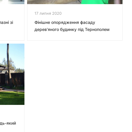
17 липня 2020
азні зі
Фінішне опорядження фасаду
дерев'яного будинку під Тернополем
удь-який