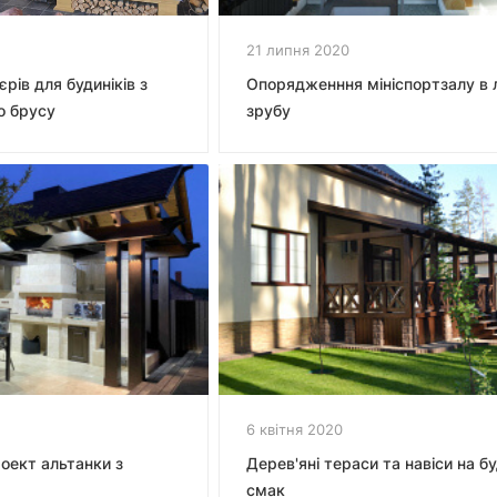
21 липня 2020
єрів для будиніків з
Опорядженння мініспортзалу в л
о брусу
зрубу
6 квітня 2020
оект альтанки з
Дерев'яні тераси та навіси на б
смак