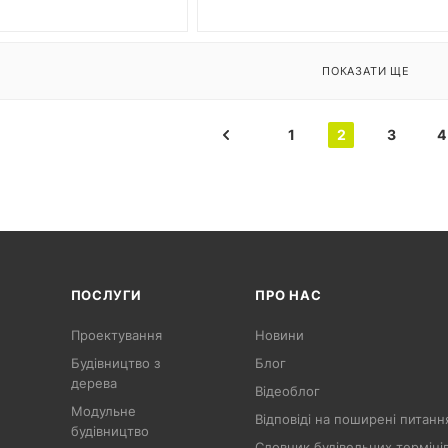
ПОКАЗАТИ ЩЕ
1
2
3
4
ПОСЛУГИ
ПРО НАС
Проектування
Новини
Будівництво з
Блог
дерева
Відеоблог
Модульне
Відповіді на поширені питанн
будівництво
Словник будівельних терміні