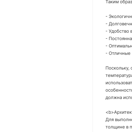
Таким образ
- Экологич
- Долговеч
- Удобство 
- Постоянна
- Оптималь
- Отличные
Поскольку, 
температур
использоват
особенност
должна испо
<b>Архитек
Для выполне
толщине в 