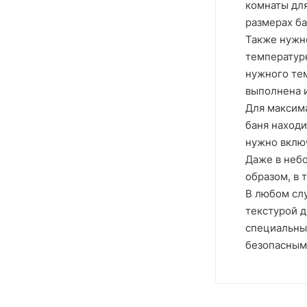
комнаты для
размерах ба
Также нужно
температур
нужного тем
выполнена и
Для максима
баня находи
нужно включ
Даже в небо
образом, в 
В любом слу
текстурой д
специальны
безопасным