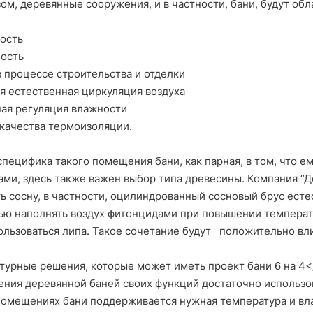
ом, деревянные сооружения, и в частности, бани, будут о
ность
ность
в процессе строительства и отделки
я естественная циркуляция воздуха
ная регуляция влажности
 качества термоизоляции.
специфика такого помещения бани, как парная, в том, что е
ами, здесь также важен выбор типа древесины. Компания “
ь сосну, в частности, оцилиндрованный сосновый брус есте
ью наполнять воздух фитонцидами при повышении температу
льзоваться липа. Такое сочетание будут положительно вл
турные решения, которые может иметь проект бани 6 на 4<
ния деревянной баней своих функций достаточно использов
помещениях бани поддерживается нужная температура и вл