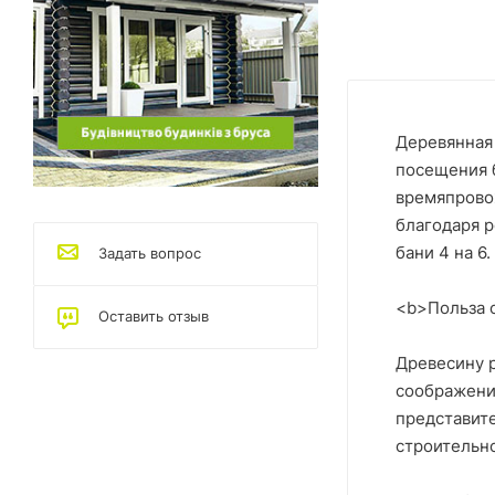
Деревянная 
посещения б
времяпрово
благодаря 
бани 4 на 6.
Задать вопрос
<b>Польза о
Оставить отзыв
Древесину р
соображений
представите
строительно