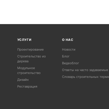
УСЛУГИ
О НАС
Проектирование
Новости
Строительство из
Блог
дерева
Видеоблог
Модульное
Ответы на часто задаваемые
строительство
Словарь строительных терм
Дизайн
Pеставрация