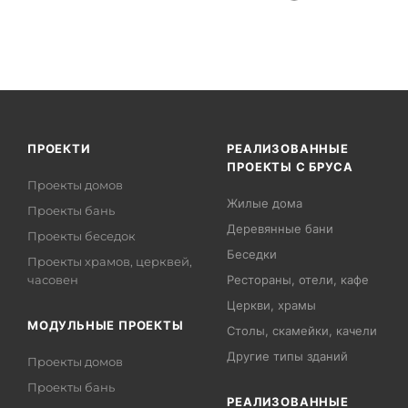
ПРОЕКТИ
РЕАЛИЗОВАННЫЕ
ПРОЕКТЫ С БРУСА
Проекты домов
Жилые дома
Проекты бань
Деревянные бани
Проекты беседок
Беседки
Проекты храмов, церквей,
часовен
Рестораны, отели, кафе
Церкви, храмы
МОДУЛЬНЫЕ ПРОЕКТЫ
Столы, скамейки, качели
Другие типы зданий
Проекты домов
Проекты бань
РЕАЛИЗОВАННЫЕ