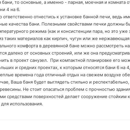
 бани, то основные, а именно - парная, моечная и комната 
ни 4 на 6.
 ответственно отнестись к установке банной печи, ведь им
ные качества бани. Полезными свойствами печки должны б
пературного режима (как и консистенции пара, но это уже 
з таких материалов как кирпич, чугун или же нержавеющая 
льного комфорта в деревянной бане можно рассмотреть нал
тся далеко от основных строений, или же она предусматри
ить в проект санузел. При компактной планировке его мож
льших и средних проектах, к которым относятся бани 6 на 4
теплые времена года отличный отдых на свежем воздухе об
чае, Ваша баня будет выглядеть стильно и респектабельно
ревесины. Не стоит опасаться проблем с прочностью здани
ми средствами поверхностей делает сооружение стойким 
 для использования.