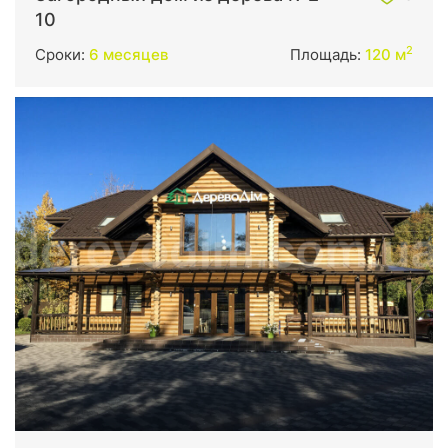
10
2
Сроки:
6 месяцев
Площадь:
120 м