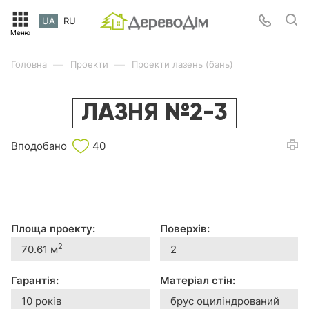
UA
RU
—
—
Головна
Проекти
Проекти лазень (бань)
ЛАЗНЯ №2-3
Вподобано
40
Площа проекту:
Поверхів:
2
70.61 м
2
Гарантія:
Матеріал стін:
10 років
брус оциліндрований