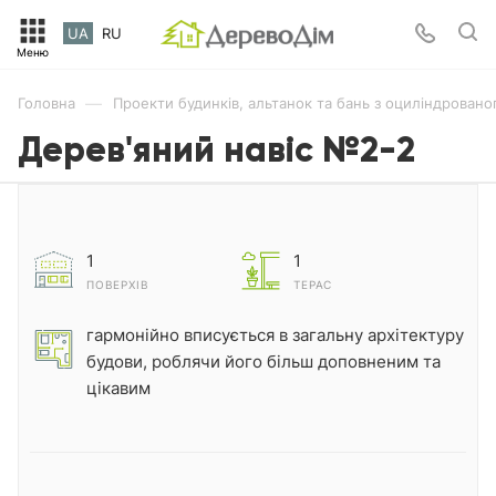
UA
RU
—
Головна
Проекти будинків, альтанок та бань з оциліндровано
Дерев'яний навіс №2-2
1
1
ПОВЕРХІВ
ТЕРАС
гармонійно вписується в загальну архітектуру
будови, роблячи його більш доповненим та
цікавим