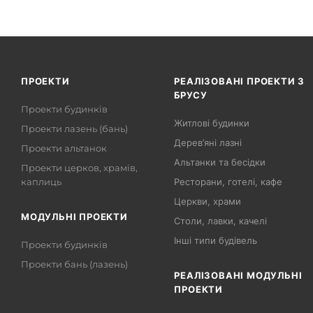
ПРОЕКТИ
РЕАЛІЗОВАНІ ПРОЕКТИ З
БРУСУ
Проекти будинків
Житлові будинки
Проекти лазень (бань)
Дерев’яні лазні
Проекти альтанок
Альтанки та бесідки
Проекти церков, храмів,
каплиць
Ресторани, готелі, кафе
Церкви, храми
МОДУЛЬНІ ПРОЕКТИ
Столи, лавки, качелі
Інші типи будівель
Проекти будинків
Проекти бань (лазень)
РЕАЛІЗОВАНІ МОДУЛЬНІ
ПРОЕКТИ