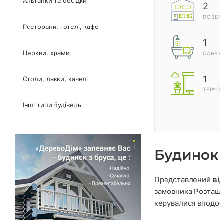
Альтанки та бесідки
2
ПОВЕ
Ресторани, готелі, кафе
1
Церкви, храми
САНВ
1
Столи, лавки, качелі
ТЕРАС
Інші типи будівель
Будинок
Представлений
в
замовника.Розташ
керувалися вподо