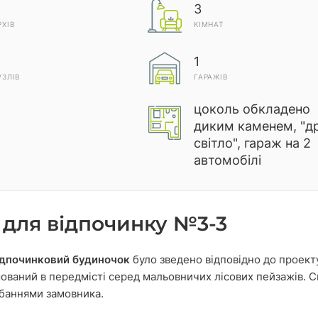
3
РХІВ
КІМНАТ
1
УЗЛІВ
ГАРАЖІВ
цоколь обкладено
диким каменем, "д
світло", гараж на 2
автомобілі
 для відпочинку №3-3
ідпочинковий будиночок
було зведено відповідно до проект
ований в передмісті серед мальовничих лісових пейзажів. С
баннями замовника.