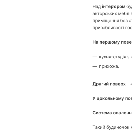
Над
інтер’єром
бу
авторських меблів
приміщення без с
привабливості гос
На першому пове
кухня-студія з 
прихожа.
Другий поверх
– 
У цокольному по
Система опаленн
Такий будиночок 