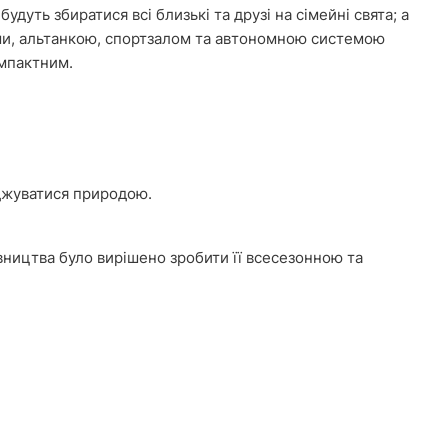
удуть збиратися всі близькі та друзі на сімейні свята; а
ами, альтанкою, спортзалом та автономною системою
мпактним.
оджуватися природою.
івництва було вирішено зробити її всесезонною та