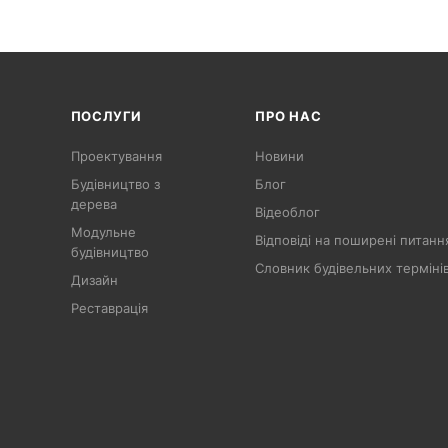
ПОСЛУГИ
ПРО НАС
Проектування
Новини
Будівництво з
Блог
дерева
Відеоблог
Модульне
Відповіді на поширені питанн
будівництво
Словник будівельних терміні
Дизайн
Реставрація