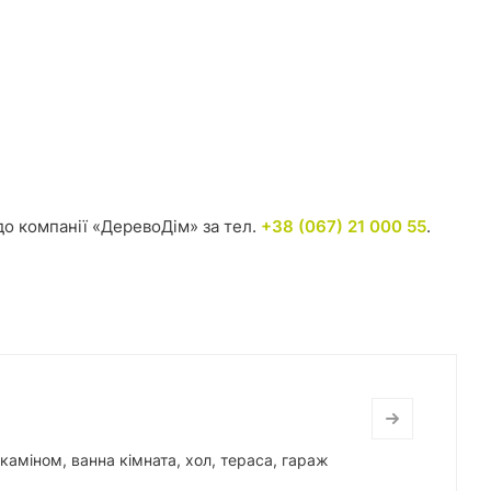
о компанії «ДеревоДім» за тел.
+38 (067) 21 000 55
.
 каміном, ванна кімната, хол, тераса, гараж