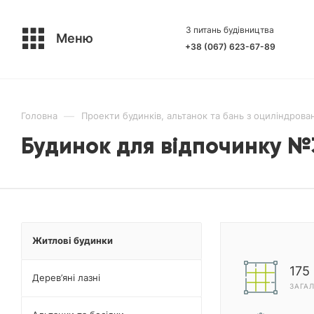
З питань будівництва
Меню
+38 (067) 623-67-89
—
Головна
Проекти будинків, альтанок та бань з оциліндрова
Будинок для відпочинку №
Житлові будинки
175
Дерев’яні лазні
ЗАГА