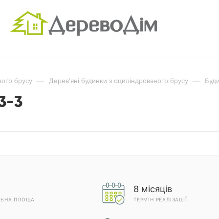
—
—
ного брусу
Дерев'яні будинки з оциліндрованого брусу
Буд
3-3
8 місяців
ЛЬНА ПЛОЩА
ТЕРМІН РЕАЛІЗАЦІЇ