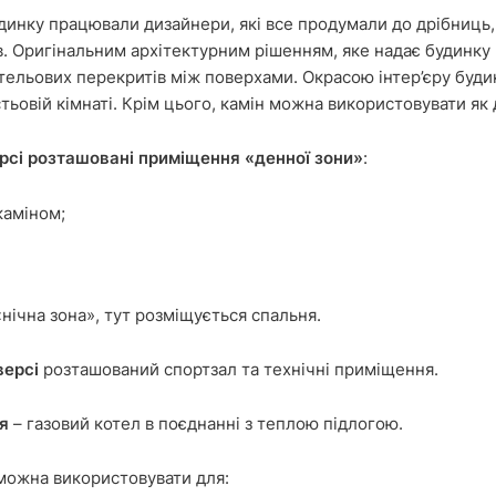
динку працювали дизайнери, які все продумали до дрібниць, 
. Оригінальним архітектурним рішенням, яке надає будинку
тельових перекритів між поверхами. Окрасою інтер’єру буди
тьовій кімнаті. Крім цього, камін можна використовувати я
рсі розташовані приміщення «денної зони»
:
каміном;
«нічна зона», тут розміщується спальня.
версі
розташований спортзал та технічні приміщення.
я
– газовий котел в поєднанні з теплою підлогою.
можна використовувати для: