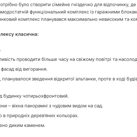
отрібно було створити сімейне гніздечко для відпочинку, де б
 самодостатній функціональний комплекс із гаражними блок
инковий комплекс планувався максимально невисоким та ко
плексу класична:
.
ивість проводити більше часу на свіжому повітрі та насол
фасад від вигорання.
, планувалося зведення відкритої альтанки, проте в ході буд
д будинку чотирьохфронтовий.
они – вікна панорамні з чудовим видом на сад.
 в природніх дерев’яних кольорах.
ено диким каменем.