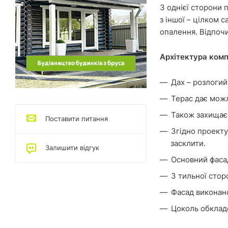
З однієї сторони п
з іншої – цілком
опалення. Відпоч
Архітектура ком
Дах – розлогий
Терас дає можл
Також захищає 
Поставити питання
Згідно проекту
засклити.
Залишити відгук
Основний фаса
З тильної стор
Фасад виконано
Цоколь обклад