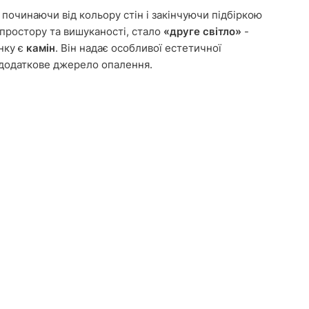
починаючи від кольору стін і закінчуючи підбіркою
 простору та вишуканості, стало
«друге світло»
-
нку є
камін
. Він надає особливої естетичної
к додаткове джерело опалення.