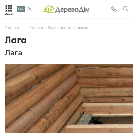
UA
RU
—
Головна
Словник будівельних термінів
Лага
Лага