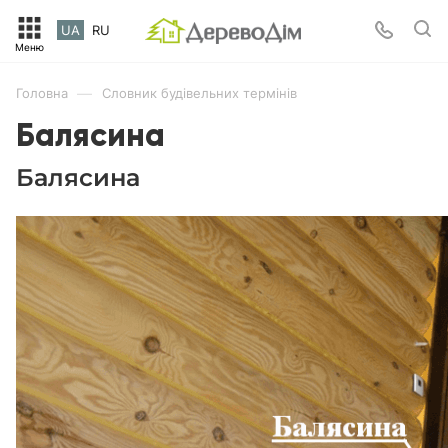
UA
RU
—
Головна
Словник будівельних термінів
Балясина
Балясина