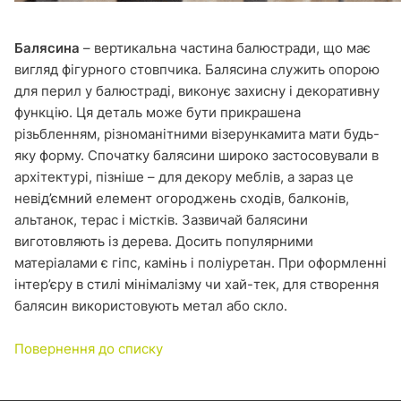
Балясина
– вертикальна частина балюстради, що має
вигляд фігурного стовпчика. Балясина служить опорою
для перил у балюстраді, виконує захисну і декоративну
функцію. Ця деталь може бути прикрашена
різьбленням, різноманітними візерункамита мати будь-
яку форму. Спочатку балясини широко застосовували в
архітектурі, пізніше – для декору меблів, а зараз це
невід’ємний елемент огороджень сходів, балконів,
альтанок, терас і містків. Зазвичай балясини
виготовляють із дерева. Досить популярними
матеріалами є гіпс, камінь і поліуретан. При оформленні
інтер’єру в стилі мінімалізму чи хай-тек, для створення
балясин використовують метал або скло.
Повернення до списку