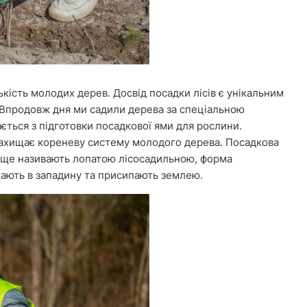
ькість молодих дерев. Досвід посадки лісів є унікальним
. Впродовж дня ми садили дерева за спеціальною
ться з підготовки посадкової ями для рослини.
 захищає кореневу систему молодого дерева. Посадкова
 ще називають лопатою лісосадильною, форма
щають в западину та присипають землею.