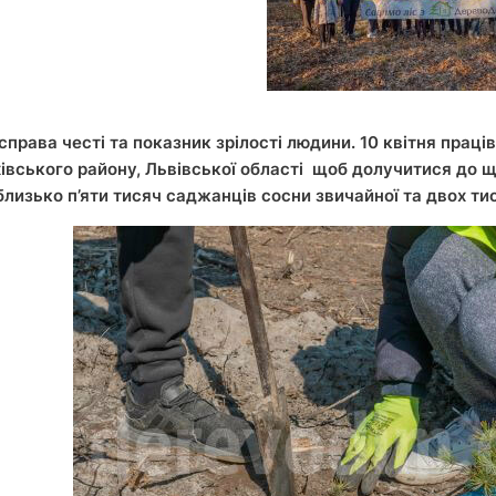
справа честі та показник зрілості людини. 10 квітня прац
івського району, Львівської області щоб долучитися до щор
лизько п’яти тисяч саджанців сосни звичайної та двох тис