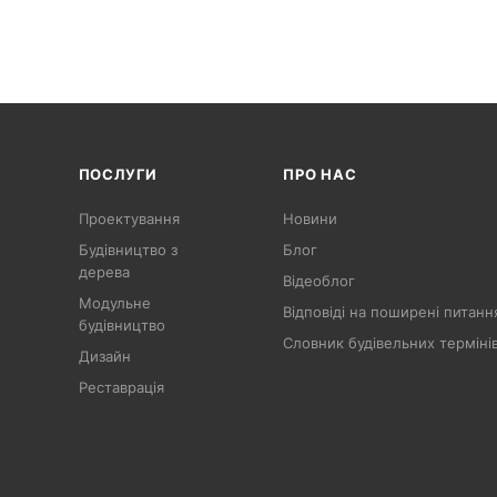
ПОСЛУГИ
ПРО НАС
Проектування
Новини
Будівництво з
Блог
дерева
Відеоблог
Модульне
Відповіді на поширені питанн
будівництво
Словник будівельних терміні
Дизайн
Реставрація