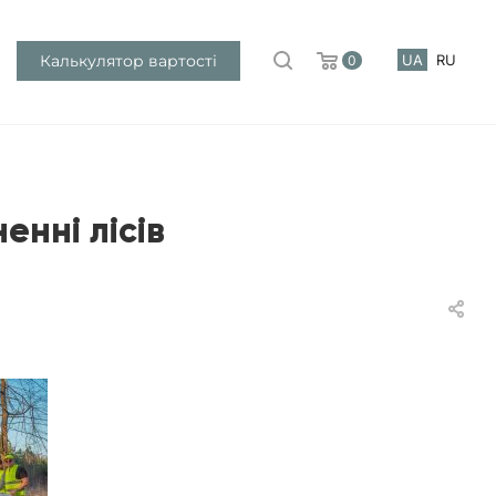
Калькулятор вартості
UA
RU
0
енні лісів