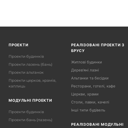
ПРОЕКТИ
РЕАЛІЗОВАНІ ПРОЕКТИ З
БРУСУ
Проекти будинків
Житлові будинки
Проекти лазень (бань)
Дерев’яні лазні
Проекти альтанок
Альтанки та бесідки
Проекти церков, храмів,
каплиць
Ресторани, готелі, кафе
Церкви, храми
МОДУЛЬНІ ПРОЕКТИ
Столи, лавки, качелі
Інші типи будівель
Проекти будинків
Проекти бань (лазень)
РЕАЛІЗОВАНІ МОДУЛЬНІ