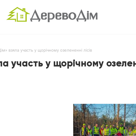
м» взяла участь у щорічному озелененні лісів
а участь у щорічному озелен