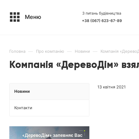
З питань будівництва
Меню
+38 (067) 623-67-89
—
—
—
Головна
Про компанію
Новини
Компанія «ДеревоДі
Компанія «ДеревоДім» взял
13 квітня 2021
Новини
Контакти