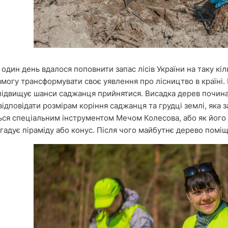
 один день вдалося поповнити запас лісів України на таку кіл
змогу трансформувати своє уявлення про лісництво в країні
підвищує шанси саджанця прийнятися. Висадка дерев починає
ідповідати розмірам коріння саджанця та грудці землі, яка
ься спеціальним інструментом Мечом Колесова, або як його
гадує піраміду або конус. Після чого майбутнє дерево помі