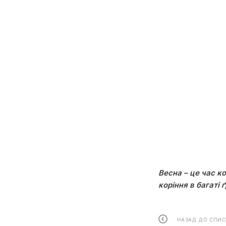
Весна – це час к
коріння в багаті 
НАЗАД ДО СПИС