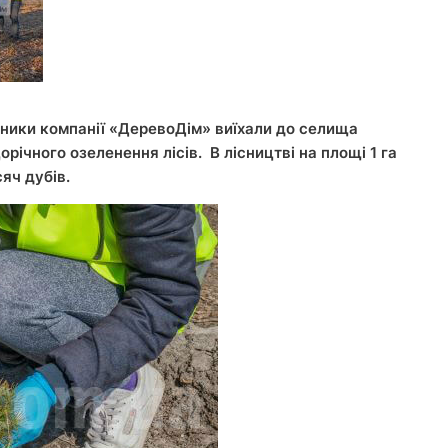
івники компанії «ДеревоДім» виїхали до селища
ічного озеленення лісів. В лісництві на площі 1 га
яч дубів.