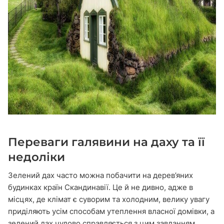
Переваги галявини на даху та її
недоліки
Зелений дах часто можна побачити на дерев’яних
будинках країн Скандинавії. Це й не дивно, адже в
місцях, де клімат є суворим та холодним, велику увагу
приділяють усім способам утеплення власної домівки, а
зелений дах чудово справляється з цим завданням.