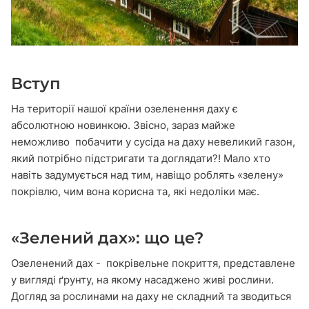
Вступ
На території нашої країни озеленення даху є
абсолютною новинкою. Звісно, зараз майже
неможливо побачити у сусіда на даху невеликий газон,
який потрібно підстригати та доглядати?! Мало хто
навіть задумується над тим, навіщо роблять «зелену»
покрівлю, чим вона корисна та, які недоліки має.
«Зелений дах»: що це?
Озеленений дах - покрівельне покриття, представлене
у вигляді ґрунту, на якому насаджено живі рослини.
Догляд за рослинами на даху не складний та зводиться