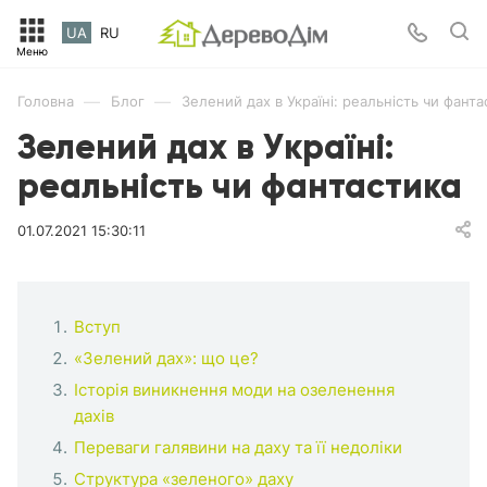
UA
RU
—
—
Головна
Блог
Зелений дах в Україні: реальність чи фанта
Зелений дах в Україні:
реальність чи фантастика
01.07.2021 15:30:11
Вступ
«Зелений дах»: що це?
Історія виникнення моди на озеленення
дахів
Переваги галявини на даху та її недоліки
Структура «зеленого» даху