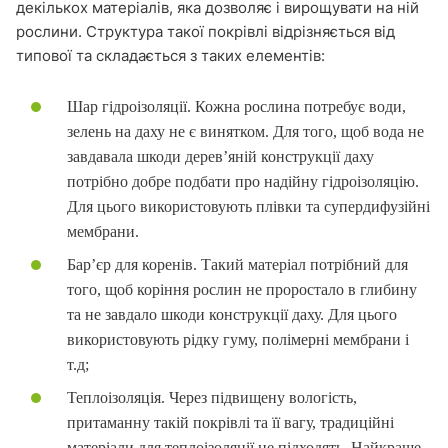
декількох матеріалів, яка дозволяє і вирощувати на ній
рослини. Структура такої покрівлі відрізняється від
типової та складається з таких елементів:
Шар гідроізоляції. Кожна рослина потребує води,
зелень на даху не є винятком. Для того, щоб вода не
завдавала шкоди дерев’яній конструкції даху
потрібно добре подбати про надійну гідроізоляцію.
Для цього використовують плівки та супердифузійні
мембрани.
Бар’єр для коренів. Такий матеріал потрібний для
того, щоб коріння рослин не проростало в глибину
та не завдало шкоди конструкції даху. Для цього
використовують рідку гуму, полімерні мембрани і
т.д;
Теплоізоляція. Через підвищену вологість,
притаманну такій покрівлі та її вагу, традиційні
матеріали для теплоізоляції не підходять. Найкраще