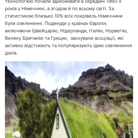
технологією почали здійснювати в середині 1960-х
років у Німеччині, а згодом й по всьому світі. За
статистикою близько 10% всіх покрівель Німеччини
були озелененні. Подекуди у країнах Європи,
включаючи Швейцарію, Нідерланди, Італію, Норвегію,
Велику Британію та Грецію, заснували асоціації, які
активно відстоюють та популяризують ідею озеленення
дахів.