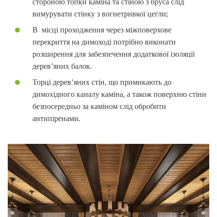
стороною топки каміна та стіною з бруса слід
вимурувати стінку з вогнетривкої цегли;
В місці проходження через міжповерхове
перекриття на димоході потрібно виконати
розширення для забезпечення додаткової ізоляції
дерев’яних балок.
Торці дерев’яних стін, що примикають до
димохідного каналу каміна, а також поверхню стіни
безпосередньо за каміном слід обробити
антипіренами.