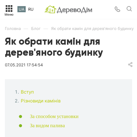
UA
RU
—
—
Головна
Блог
Як обрати камін для дерев'яного будинку
Як обрати камін для
дерев'яного будинку
07.05.2021 17:54:54
Вступ
Різновиди камінів
За способом установки
За видом палива