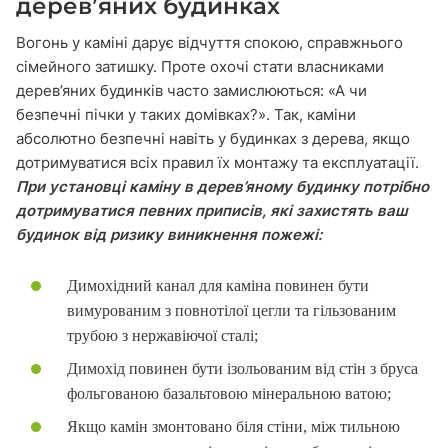
дерев’яних будинках
Вогонь у каміні дарує відчуття спокою, справжнього
сімейного затишку. Проте охочі стати власниками
дерев’яних будинків часто замислюються: «А чи
безпечні пічки у таких домівках?». Так, каміни
абсолютно безпечні навіть у будинках з дерева, якщо
дотримуватися всіх правил їх монтажу та експлуатації.
При установці каміну в дерев’яному будинку потрібно
дотримуватися певних приписів, які захистять ваш
будинок від ризику виникнення пожежі:
Димохідний канал для каміна повинен бути
вимурованим з повнотілої цегли та гільзованим
трубою з нержавіючої сталі;
Димохід повинен бути ізольованим від стін з бруса
фольгованою базальтовою мінеральною ватою;
Якщо камін змонтовано біля стіни, між тильною