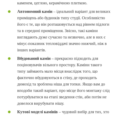
каменем, цеглою, керамічною плиткою.
Автономний камін
– ідеальний варіант для великих
приміщень або будинків типу студії. Особливістю
його є те, що він розташовується над рівнем підлоги
та в середині приміщення. Звісно, такі каміни
виглядають дуже сучасно та незвично, але в них є
мінус-показник тепловіддачі значно нижчий, ніж в
інших варіантів.
Вбудований камін
– прекрасно підходить для
поціновувачів вільного простору. Каміни такого
типу займають мало місця внаслідок того, що
фактично вбудовуються в стіну, де проходить
димохід та зроблена ніша для топки. Якщо вам до
вподоби такий варіант, про місце його монтажу слід
потурбуватися на етапі зведення стін, аби потім не
довелося вирубувати нішу.
Кутові моделі камінів
– чудовий вибір для тих, хто