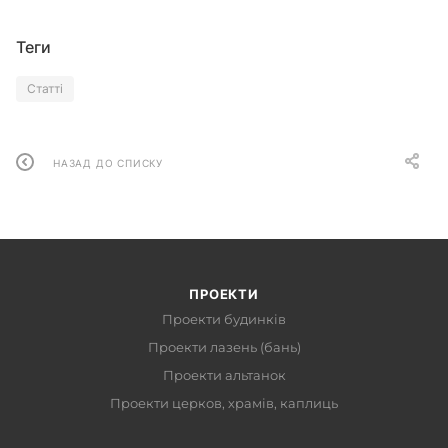
Теги
Статті
НАЗАД ДО СПИСКУ
ПРОЕКТИ
Проекти будинків
Проекти лазень (бань)
Проекти альтанок
Проекти церков, храмів, каплиць