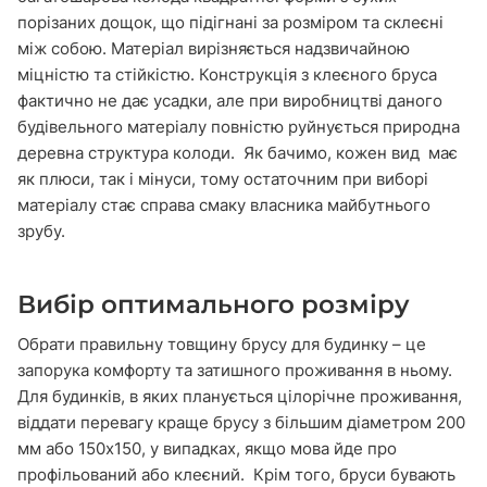
порізаних дощок, що підігнані за розміром та склеєні
між собою. Матеріал вирізняється надзвичайною
міцністю та стійкістю. Конструкція з клеєного бруса
фактично не дає усадки, але при виробництві даного
будівельного матеріалу повністю руйнується природна
деревна структура колоди.
Як бачимо, кожен вид має
як плюси, так і мінуси, тому остаточним при виборі
матеріалу стає справа смаку власника майбутнього
зрубу.
Вибір оптимального розміру
Обрати правильну
товщину брусу для будинку
– це
запорука комфорту та затишного проживання в ньому.
Для будинків, в яких планується цілорічне проживання,
віддати перевагу краще брусу з більшим діаметром 200
мм або 150х150, у випадках, якщо мова йде про
профільований або клеєний.
Крім того, бруси бувають