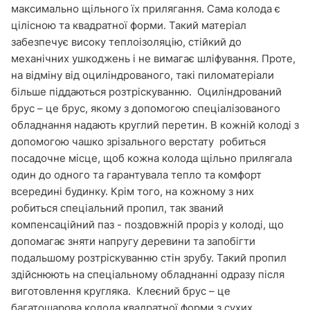
максимально щільного їх прилягання. Сама колода є
цілісною та квадратної форми. Такий матеріал
забезпечує високу теплоізоляцію, стійкий до
механічних ушкоджень і не вимагає шліфування. Проте,
на відміну від оциліндрованого, такі пиломатеріали
більше піддаються розтріскуванню.
Оциліндрований
брус – це
брус, якому з допомогою спеціалізованого
обладнання надають круглий перетин. В кожній колоді з
допомогою чашко зрізального верстату робиться
посадочне місце, щоб кожна колода щільно прилягала
один до одного та гарантувала тепло та комфорт
всередині будинку. Крім того, на кожному з них
робиться спеціальний пропил, так званий
компенсаційний паз - поздовжній проріз у колоді, що
допомагає зняти напругу деревини та запобігти
подальшому розтріскуванню стін зрубу. Такий пропил
здійснюють на спеціальному обладнанні одразу після
виготовлення кругляка.
Клеєний брус – це
багатошарова колода квадратної форми з сухих