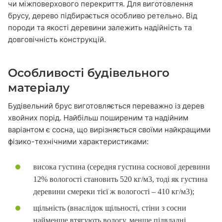
чи міжповерхового перекриття.
Для виготовлення
брусу, дерево
підбирається особливо ретельно. Від
породи та якості деревини залежить надійність та
довговічність конструкцій.
Особливості будівельного
матеріалу
Будівельний брус
виготовляється переважно із дерев
хвойних порід. Найбільш поширеним та надійним
варіантом є сосна, що вирізняється своїми найкращими
фізико-технічними характеристиками:
висока густина (середня густина соснової деревини
12% вологості становить 520 кг/м3, тоді як густина
деревини смереки тієї ж вологості – 410 кг/м3);
щільність (внаслідок щільності, стіни з сосни
найменше втягують вологу, менше підвладні