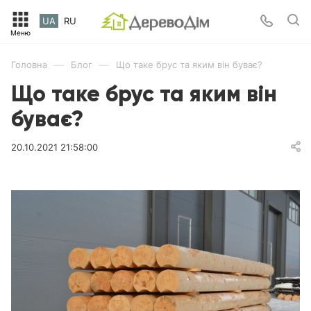
UA
RU
—
—
Головна
Блог
Що таке брус та яким він буває?
Що таке брус та яким він
буває?
20.10.2021 21:58:00