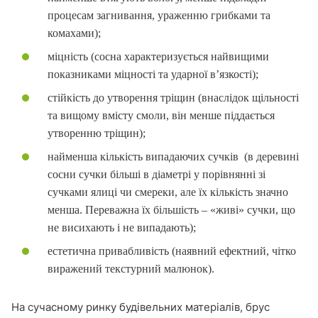
процесам загнивання, ураженню грибками та
комахами);
міцність (сосна характеризується найвищими
показниками міцності та ударної в’язкості);
стійкість до утворення тріщин (внаслідок щільності
та вищому вмісту смоли, він менше піддається
утворенню тріщин);
найменша кількість випадаючих сучків (в деревині
сосни сучки більші в діаметрі у порівнянні зі
сучками ялиці чи смереки, але їх кількість значно
менша. Переважна їх більшість – «живі» сучки, що
не висихають і не випадають);
естетична привабливість (наявний ефектний, чітко
виражений текстурний малюнок).
На сучасному ринку
будівельних матеріалів, брус