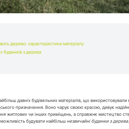
ють дерево: характеристика матеріалу
х будинків з дерева
айбільш давніх будівельних матеріалів, що використовували в
ського призначення. Воно чарує своєю красою, дивує надійні
ня житлових чи інших приміщень, а справжнє мистецтво ств
є можливість будувати найбільш
незвичайні будинки з дерева