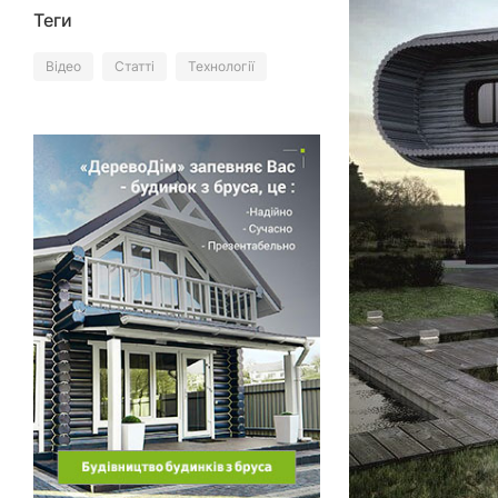
Теги
Відео
Статті
Технології