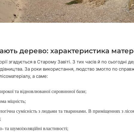
ають дерево: характеристика матер
орії згадується в Старому Завіті. З тих часів й по сьогодні 
удівництва. За роки використання, людство змогло по справ
лісоматеріалу, а саме:
ирокої та відновлюваної сировинної бази;
ма міцність;
ологічна сумісність з людьми та тваринами. В приміщеннях з лісо
;
о- та шумоізоляційні властивості;