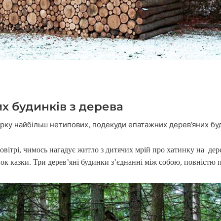
х будинків з дерева
ірку найбільш нетипових, подекуди епатажних дерев’яних бу
овітрі, чимось нагадує житло з дитячих мрій про хатинку на дере
інок казки. Три дерев’яні будинки з’єднанні між собою, повністю 