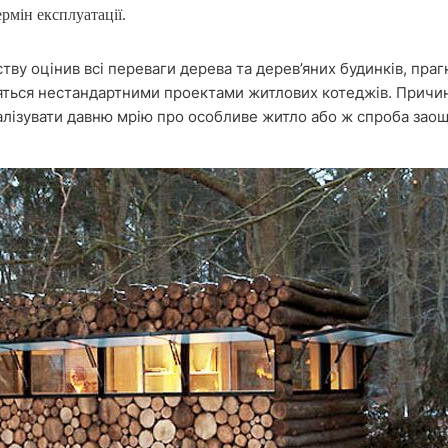
рмін експлуатації.
нству оцінив всі переваги дерева та дерев’яних будинків, пра
яться нестандартними проектами житлових котеджів. Причин
алізувати давню мрію про особливе житло або ж спроба зао