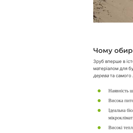
Чому обир
Зруб вперше в іст
матеріалом для б
дерева
та самого 
Наявність ш
Висока пито
Ідеальна бі
мікроклімат
Високі тепл