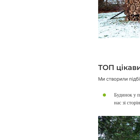
ТОП цікави
Ми створили підб
Будинок у п
нас зі стор