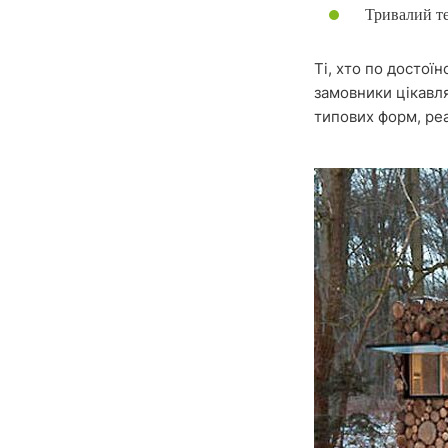
Тривалий те
Ті, хто по достої
замовники цікавл
типових форм, ре