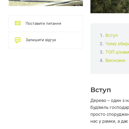
Поставити питання
Вступ
Залишити відгук
Чому обира
ТОП цікави
Висновок
Вступ
Дерево – один з н
будівель господар
просто споруджен
нас у рамки, а да