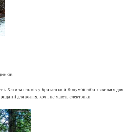
динків.
ві. Хатина гномів у Британській Колумбії ніби з’явилася для
придатні для життя, хоч і не мають електрики.