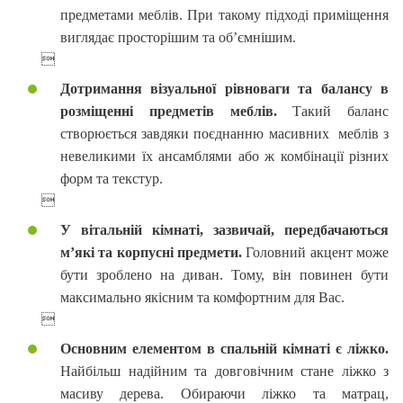
предметами меблів. При такому підході приміщення
виглядає просторішим та об’ємнішим.

Дотримання візуальної рівноваги та балансу в
розміщенні предметів меблів.
Такий баланс
створюється завдяки поєднанню масивних меблів з
невеликими їх ансамблями або ж комбінації різних
форм та текстур.

У вітальній кімнаті, зазвичай, передбачаються
м’які та корпусні предмети.
Головний акцент може
бути зроблено на диван. Тому, він повинен бути
максимально якісним та комфортним для Вас.

Основним елементом в спальній кімнаті є ліжко.
Найбільш надійним та довговічним стане ліжко з
масиву дерева. Обираючи ліжко та матрац,