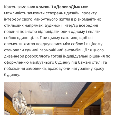
Кожен замовник
компанії «ДеревоДім»
має
можливість замовити створення дизайн-проекту
інтер’єру свого майбутнього житла в різноманітних
стильових напрямах. Будинок і інтер’єр всередині
повинні повністю відповідати один одному і являти
собою єдине ціле. При цьому важливо, щоб всі
елементи житла поєднувалися між собою і в цілому
становили єдиний гармонійний ансамбль. Для цього
дизайнери розробляють готові індивідуальні рішення по
оформленню майбутнього будинку під бажані стилі та
побажання замовника, враховуючи натуральну красу
будинку.