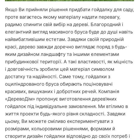
Якщо Ви прийняли рішення придбати гойдалку для саду,
проте вагаєтесь якому матеріалу надати перевагу,
радимо спинити свій вибір на дереві. Благородний і
елегантний вигляд масивного бруса буде до душі навіть
найвибагливішим естетам. Завдяки своїй природній
красі, дерево завжди доречно виглядає поряд з будь-
яким дизайном ландшафту та іншими елементами
прибудинкової території. А такі властивості, як міцність
і довговічність зробили цей матеріал символом
достатку та надійності. Саме тому, гойдалки з
оциліндрованого бруса обирають поціновувачі
красивих, вишуканих і добротних речей. Компанія
«ДеревоДім» пропонує виготовлення дерев’яних
гойдалок під індивідуальне замовлення. Ми втілимо в
життя проекти будь-якого рівня складності. Завдяки
цьому, Ви можете сміливо експериментувати з
розмірами, кольоровими рішеннями, формами й
створити дизайн гойдалки відповідно до своїх потреб і