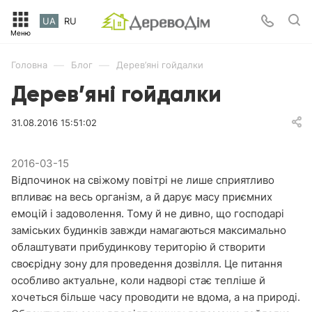
UA
RU
—
—
Головна
Блог
Дерев’яні гойдалки
Дерев’яні гойдалки
31.08.2016 15:51:02
2016-03-15
Відпочинок на свіжому повітрі не лише сприятливо
впливає на весь організм, а й дарує масу приємних
емоцій і задоволення. Тому й не дивно, що господарі
заміських будинків завжди намагаються максимально
облаштувати прибудинкову територію й створити
своєрідну зону для проведення дозвілля. Це питання
особливо актуальне, коли надворі стає тепліше й
хочеться більше часу проводити не вдома, а на природі.