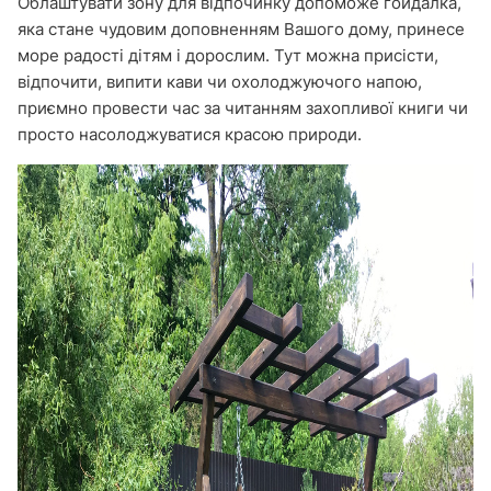
Облаштувати зону для відпочинку допоможе гойдалка,
яка стане чудовим доповненням Вашого дому, принесе
море радості дітям і дорослим. Тут можна присісти,
відпочити, випити кави чи охолоджуючого напою,
приємно провести час за читанням захопливої книги чи
просто насолоджуватися красою природи.