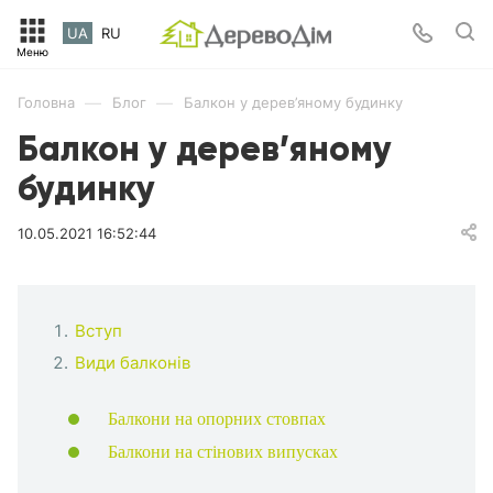
UA
RU
—
—
Головна
Блог
Балкон у дерев’яному будинку
Балкон у дерев’яному
будинку
10.05.2021 16:52:44
Вступ
Види балконів
Балкони на опорних стовпах
Балкони на стінових випусках