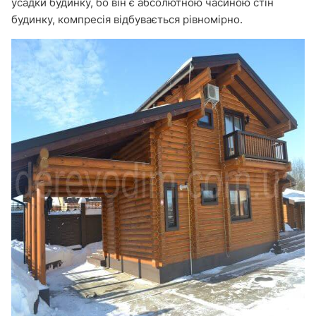
усадки будинку, бо він є абсолютною часиною стін
будинку, компресія відбувається рівномірно.