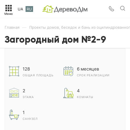
UA
RU
—
Главная
Проекты домов, беседок и бань из оцилиндрованног
Загородный дом №2-9
128
6 месяцев
ОБЩАЯ ПЛОЩАДЬ
СРОК РЕАЛИЗАЦИИ
2
4
ЭТАЖА
КОМНАТЫ
1
САНУЗЕЛ