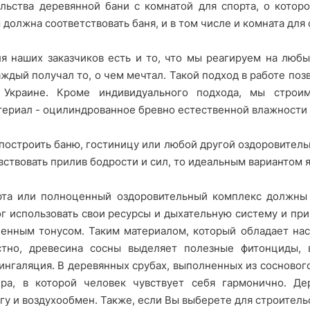
ельства деревянной бани с комнатой для спорта, о котор
должна соответствовать баня, и в том числе и комната для 
я наших заказчиков есть и то, что мы реагируем на люб
аждый получал то, о чем мечтал. Такой подход в работе по
 Украине. Кроме индивидуального подхода, мы строим
ериал - оцилиндрованное бревно естественной влажности 
 построить баню, гостиницу или любой другой оздоровител
вствовать прилив бодрости и сил, то идеальным вариантом
рта или полноценный оздоровительный комплекс должны 
г использовать свои ресурсы и дыхательную систему и при
ненным тонусом. Таким материалом, который обладает на
стно, древесина сосны выделяет полезные фитонциды, 
ингаляция. В деревянных срубах, выполненных из сосновог
ра, в которой человек чувствует себя гармонично. Д
гу и воздухообмен. Также, если Вы выберете для строитель