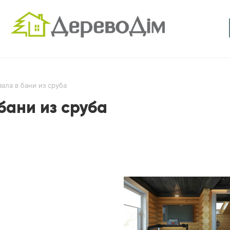
ала в бани из сруба
бани из сруба