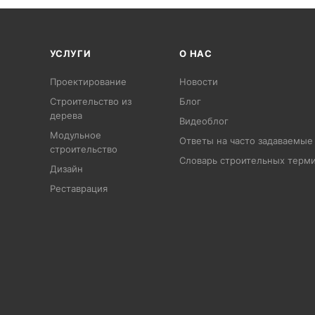
УСЛУГИ
О НАС
Проектирование
Новости
Строительство из
Блог
дерева
Видеоблог
Модульное
Ответы на часто задаваемые
строительство
Словарь строительных терм
Дизайн
Pеставрация