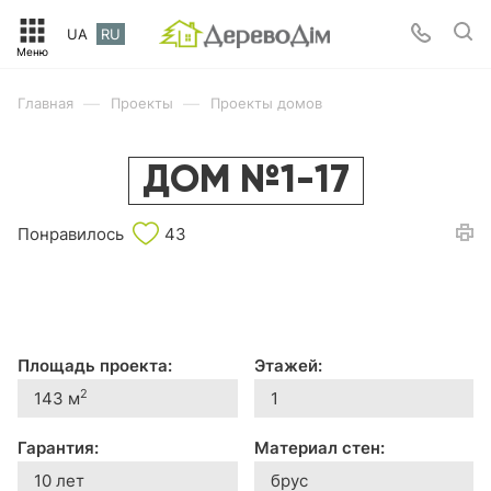
UA
RU
—
—
Главная
Проекты
Проекты домов
ДОМ №1-17
Понравилось
43
Площадь проекта:
Этажей:
2
143 м
1
Гарантия:
Материал стен:
10 лет
брус