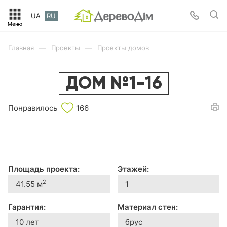
UA
RU
—
—
Главная
Проекты
Проекты домов
ДОМ №1-16
Понравилось
166
Площадь проекта:
Этажей:
2
41.55 м
1
Гарантия:
Материал стен:
10 лет
брус