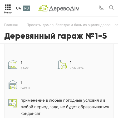
UA
RU
—
Главная
Проекты домов, беседок и бань из оцилиндрованног
Деревянный гараж №1-5
1
1
ЭТАЖ
КОМНАТА
1
ГАРАЖ
применение в любые погодные условия и в
любой период года, не будет образовываться
конденсат