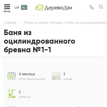
UA
RU
—
Главная
Проекты домов, беседок и бань из оцилиндрованног
Баня из
оцилиндрованного
бревна №1-1
4 месяца
2
СРОК РЕАЛИЗАЦИИ
ЭТАЖА
2
ТЕРРАСЫ