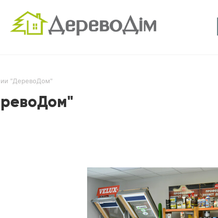
ии "ДеревоДом"
еревоДом"