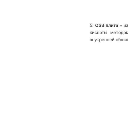
5.
OSB плита
- из
кислоты методом
внутренней обшив